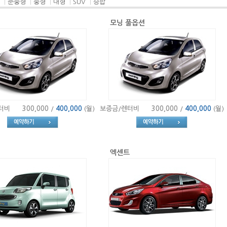
|
준중형
|
중형
|
대형
|
SUV
|
승합
모닝 풀옵션
터비
300,000
/
400,000
(월)
보증금/렌터비
300,000
/
400,000
(월)
엑센트