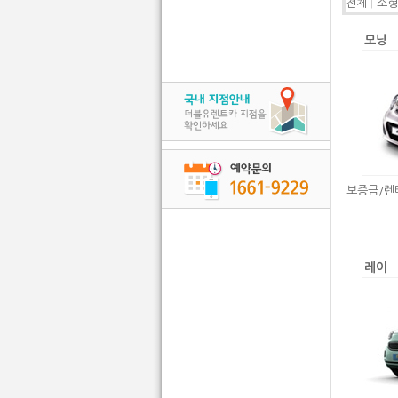
전체
|
소형
모닝
보증금/렌
레이