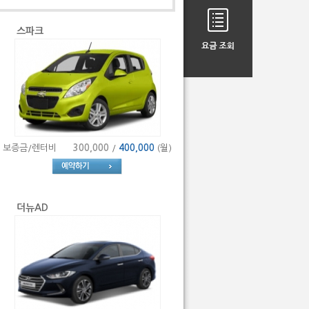
스파크
보증금/렌터비
300,000
/
400,000
(월)
더뉴AD